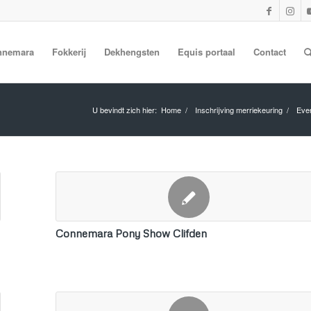
nnemara
Fokkerij
Dekhengsten
Equis portaal
Contact
U bevindt zich hier:
Home
/
Inschrijving merriekeuring
/
Eve
Connemara Pony Show Clifden