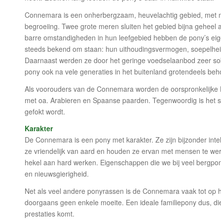
Connemara is een onherbergzaam, heuvelachtig gebied, met m
begroeiing. Twee grote meren sluiten het gebied bijna geheel a
barre omstandigheden in hun leefgebied hebben de pony’s ei
steeds bekend om staan: hun uithoudingsvermogen, soepelhei
Daarnaast werden ze door het geringe voedselaanbod zeer so
pony ook na vele generaties in het buitenland grotendeels be
Als voorouders van de Connemara worden de oorspronkelijke Ke
met oa. Arabieren en Spaanse paarden. Tegenwoordig is het s
gefokt wordt.
Karakter
De Connemara is een pony met karakter. Ze zijn bijzonder intelli
ze vriendelijk van aard en houden ze ervan met mensen te werk
hekel aan hard werken. Eigenschappen die we bij veel bergpon
en nieuwsgierigheid.
Net als veel andere ponyrassen is de Connemara vaak tot op ho
doorgaans geen enkele moeite. Een ideale familiepony dus, di
prestaties komt.