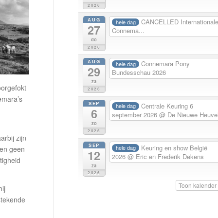
2026
AUG
CANCELLED International
hele dag
27
Connema...
do
2026
AUG
Connemara Pony
hele dag
29
Bundesschau 2026
za
oorgefokt
2026
emara’s
SEP
Centrale Keuring 6
hele dag
6
september 2026
@ De Nieuwe Heuve
zo
2026
rbij zijn
SEP
Keuring en show België
hele dag
ben geen
12
2026
@ Eric en Frederik Dekens
tigheid
za
2026
Toon kalender
ij
stekende