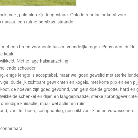
, valk, palomino zijn toegestaan. Ook de roanfactor komt voor.
assa, een ruime borstkas, staande
en breed voorhoofd tussen vriendelijke ogen. Pony oren, duideli
ve kaak.
keld. Niet te lage halsaanzetting.
 hellende schouder.
nige lengte is acceptabel, maar wel goed gewelfd met sterke lend
uidelijk zichtbare gewrichten en kogels, met korte pijp en een p
ge koot, de hoeven zijn goed gevormd, van gemiddelde grootte, hard en ge
kkelde schenkel en dijen en laaggeplaatste, sterke spronggewrichte
nodige knieactie, maar wel actief en ruim
gezond, vast ter been, springaanleg, geschikt voor kind en volwassenen.
e-connemara