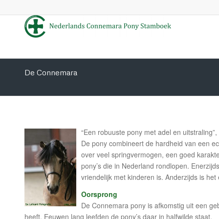
De Connemara
“Een robuuste pony met adel en uitstralin
De pony combineert de hardheid van een ech
over veel springvermogen, een goed karakte
pony’s die in Nederland rondlopen. Enerzijd
vriendelijk met kinderen is. Anderzijds is he
Oorsprong
De Connemara pony is afkomstig uit een geb
heeft. Eeuwen lang leefden de pony’s daar in halfwilde staat.