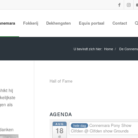
nnemara
Fokkerij
Dekhengsten
Equis portaal
Contact
U bevindt zich hier:
Home
/
De Connem
Hall of Fame
ikt hij
elijkste
gen als
AGENDA
AUG
Connemara Pony Show
hele dag
18
 danken
Clifden
@ Clifden show Grounds
di