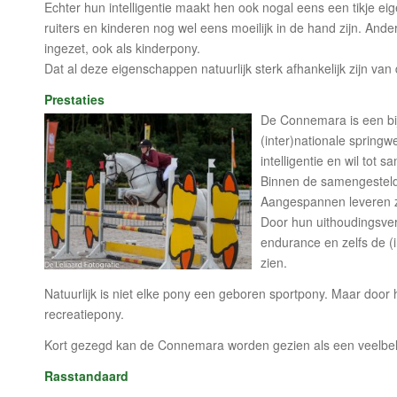
Echter hun intelligentie maakt hen ook nogal eens een tikje e
ruiters en kinderen nog wel eens moeilijk in de hand zijn. An
ingezet, ook als kinderpony.
Dat al deze eigenschappen natuurlijk sterk afhankelijk zijn v
Prestaties
De Connemara is een bij
(inter)nationale springw
intelligentie en wil tot
Binnen de samengestelde 
Aangespannen leveren ze
Door hun uithoudingsver
endurance en zelfs de (
zien.
Natuurlijk is niet elke pony een geboren sportpony. Maar door h
recreatiepony.
Kort gezegd kan de Connemara worden gezien als een veelbelo
Rasstandaard