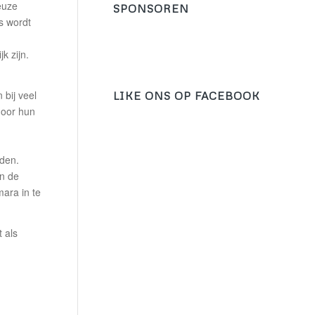
euze
SPONSOREN
s wordt
k zijn.
bij veel
LIKE ONS OP FACEBOOK
door hun
rden.
in de
ara in te
 als