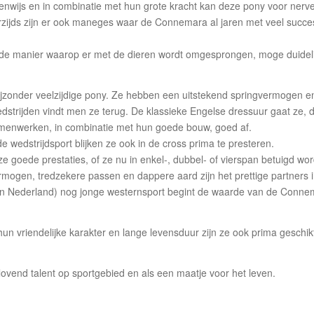
igenwijs en in combinatie met hun grote kracht kan deze pony voor nerv
derzijds zijn er ook maneges waar de Connemara al jaren met veel succe
an de manier waarop er met de dieren wordt omgesprongen, moge duidelij
zonder veelzijdige pony. Ze hebben een uitstekend springvermogen en 
edstrijden vindt men ze terug. De klassieke Engelse dressuur gaat ze, 
 samenwerken, in combinatie met hun goede bouw, goed af.
wedstrijdsport blijken ze ook in de cross prima te presteren.
 goede prestaties, of ze nu in enkel-, dubbel- of vierspan betuigd wo
mogen, tredzekere passen en dappere aard zijn het prettige partners 
in Nederland) nog jonge westernsport begint de waarde van de Connem
un vriendelijke karakter en lange levensduur zijn ze ook prima geschikt
vend talent op sportgebied en als een maatje voor het leven.