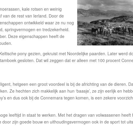
oerassen, kale rotsen en weinig
f van de rest van Ierland. Door de
genschappen ontwikkeld waar ze nu nog
d, springvermogen en tredzekerheid.
ber. Deze eigenschappen heeft de
houden.
ltische pony gezien, gekruist met Noordelijke paarden. Later werd d
tamboek gesloten. Dat wil zeggen dat er alleen met 100 procent Conn
gent, hetgeen een groot voordeel is bij de africhting van de dieren. Daa
en. Ze hechten zich makkelijk aan hun ‘baasje’, ze zijn eerlijk en heb
y’s en dus ook bij de Connemara tegen komen, is een zekere voorzich
ge leeftijd in staat te werken. Met het dragen van volwassenen heeft h
e door zijn goede bouw en uithoudingsvermogen ook in de sport tot uit