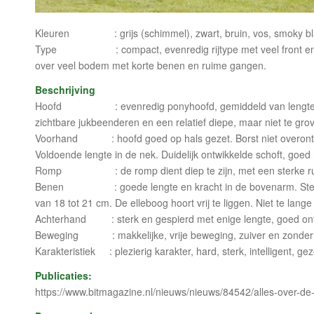
Kleuren : grijs (schimmel), zwart, bruin, vos, smoky black
Type : compact, evenredig rijtype met veel front en m
over veel bodem met korte benen en ruime gangen.
Beschrijving
Hoofd : evenredig ponyhoofd, gemiddeld van lengte met e
zichtbare jukbeenderen en een relatief diepe, maar niet te gro
Voorhand : hoofd goed op hals gezet. Borst niet overontwik
Voldoende lengte in de nek. Duidelijk ontwikkelde schoft, goed
Romp : de romp dient diep te zijn, met een sterke rug, e
Benen : goede lengte en kracht in de bovenarm. Stevige, d
van 18 tot 21 cm. De elleboog hoort vrij te liggen. Niet te lan
Achterhand : sterk en gespierd met enige lengte, goed ontwi
Beweging : makkelijke, vrije beweging, zuiver en zonder on
Karakteristiek : plezierig karakter, hard, sterk, intelligent, 
Publicaties:
https://www.bitmagazine.nl/nieuws/nieuws/84542/alles-over-d