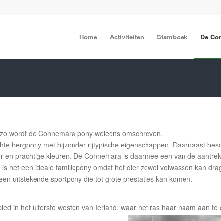
Home
Activiteiten
Stamboek
De Co
g”, zo wordt de Connemara pony weleens omschreven.
te bergpony met bijzonder rijtypische eigenschappen. Daarnaast besch
r en prachtige kleuren. De Connemara is daarmee een van de aantrekk
s is het een ideale familiepony omdat het dier zowel volwassen kan dra
t een uitstekende sportpony die tot grote prestaties kan komen.
ied in het uiterste westen van Ierland, waar het ras haar naam aan te