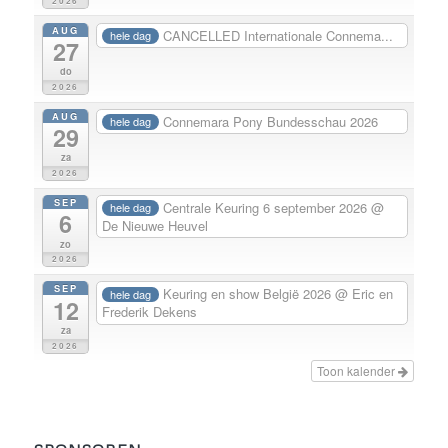
2026
AUG
CANCELLED Internationale Connema...
hele dag
27
do
2026
AUG
Connemara Pony Bundesschau 2026
hele dag
29
za
2026
SEP
Centrale Keuring 6 september 2026
@
hele dag
6
De Nieuwe Heuvel
zo
2026
SEP
Keuring en show België 2026
@ Eric en
hele dag
12
Frederik Dekens
za
2026
Toon kalender