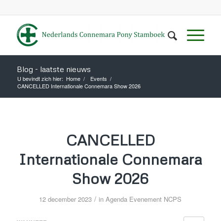
Blog - laatste nieuws
U bevindt zich hier:
Home
/
Events
/
CANCELLED Internationale Connemara Show 2026
CANCELLED
Internationale Connemara
Show 2026
/
12 december 2023
in
Agenda
Evenement NCPS